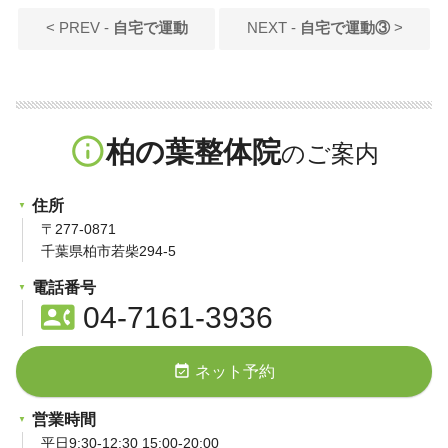
< PREV -
自宅で運動
NEXT -
自宅で運動③
>
info_outline
柏の葉整体院
住所
〒277-0871
千葉県柏市若柴294-5
電話番号
contact_phone
04-7161-3936
event_available
ネット予約
営業時間
平日9:30-12:30 15:00-20:00