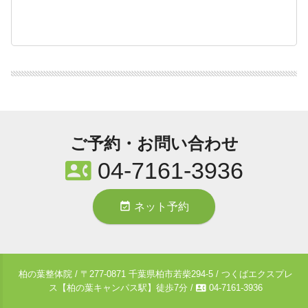
ご予約・お問い合わせ
contact_phone
04-7161-3936
event_available
ネット予約
柏の葉整体院 / 〒277-0871 千葉県柏市若柴294-5 / つくばエクスプレ
contact_phone
ス【柏の葉キャンパス駅】徒歩7分 /
04-7161-3936