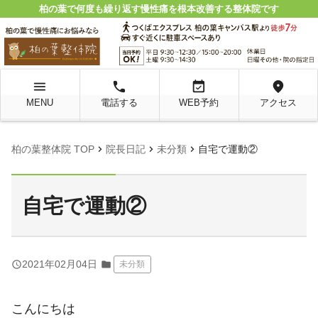
柏の葉で何度も繰り返す慢性痛を根本改善する整体院です
menu
local_phone
event_available
location_on
MENU
電話する
WEB予約
アクセス
chevron_right
chevron_right
chevron_right
柏の葉整体院 TOP
院長日記
未分類
自宅で運動②
自宅で運動②
query_builder
2021年02月04日
folder
未分類
こんにちは