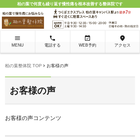
柏の葉で何度も繰り返す慢性痛を根本改善する整体院です
menu
local_phone
event_available
location_on
MENU
電話する
WEB予約
アクセス
chevron_right
柏の葉整体院 TOP
お客様の声
お客様の声
お客様の声コンテンツ