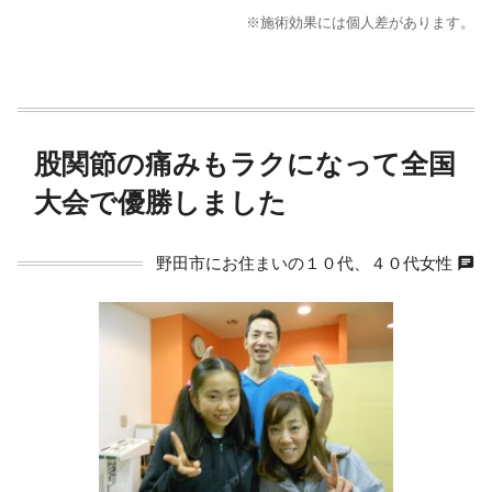
※施術効果には個人差があります。
股関節の痛みもラクになって全国
大会で優勝しました
chat
野田市にお住まいの１０代、４０代女性