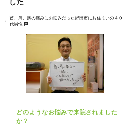
した
首、肩、胸の痛みにお悩みだった野田市にお住まいの４０
chat
代男性
どのようなお悩みで来院されました
か？