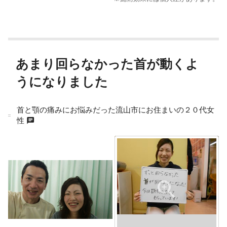
あまり回らなかった首が動くよ
うになりました
首と顎の痛みにお悩みだった流山市にお住まいの２０代女
chat
性