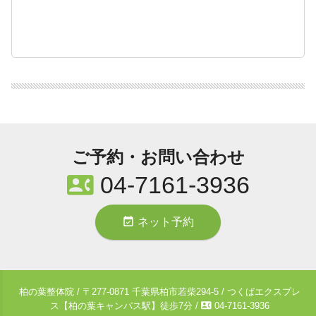
ご予約・お問い合わせ
contact_phone
04-7161-3936
event_available
ネット予約
柏の葉整体院 / 〒277-0871 千葉県柏市若柴294-5 / つくばエクスプレ
contact_phone
ス【柏の葉キャンパス駅】徒歩7分 /
04-7161-3936