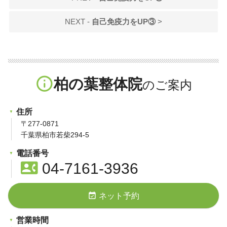
NEXT -
自己免疫力をUP③
>
info_outline
柏の葉整体院
住所
〒277-0871
千葉県柏市若柴294-5
電話番号
contact_phone
04-7161-3936
event_available
ネット予約
営業時間