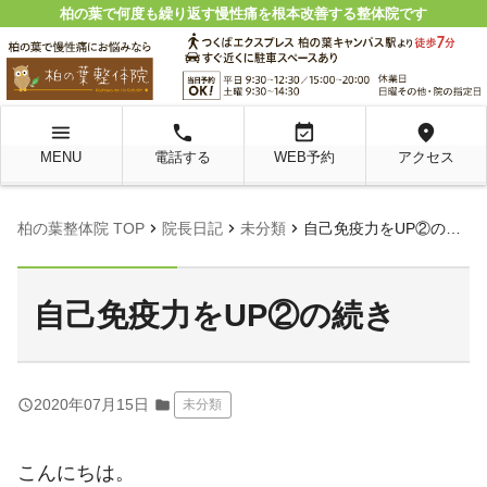
柏の葉で何度も繰り返す慢性痛を根本改善する整体院です
menu
local_phone
event_available
location_on
MENU
電話する
WEB予約
アクセス
chevron_right
chevron_right
chevron_right
柏の葉整体院 TOP
院長日記
未分類
自己免疫力をUP②の続き
自己免疫力をUP②の続き
query_builder
2020年07月15日
folder
未分類
こんにちは。